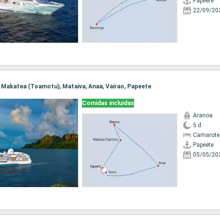
Papeete
22/09/20
e, Makatea (Toamotu), Mataiva, Anaa, Vairao, Papeete
Comidas incluidas
Aranoa
5 d
Camarote
Papeete
05/05/20