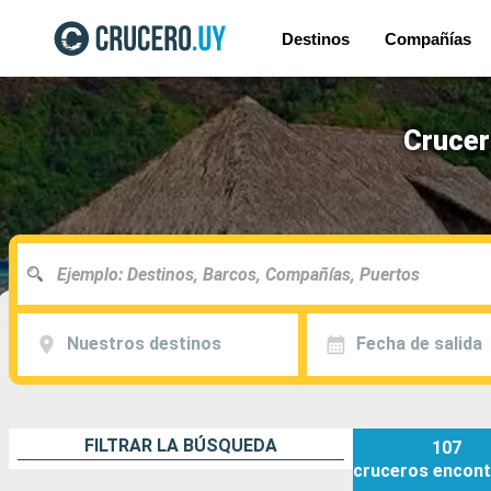
Destinos
Compañías
Crucer
Nuestros destinos
Fecha de salida
FILTRAR LA BÚSQUEDA
107
cruceros
encont