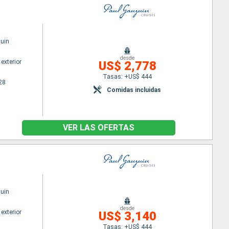
uin
desde
exterior
US$ 2,778
Tasas: +US$ 444
28
Comidas incluidas
VER LAS OFERTAS
uin
desde
exterior
US$ 3,140
Tasas: +US$ 444