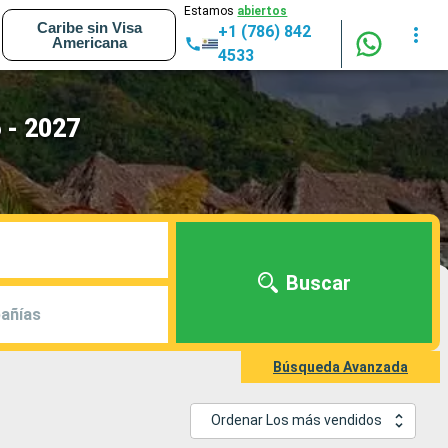
Estamos
abiertos
Caribe sin Visa
+1 (786) 842
Americana
4533
 - 2027
Buscar
añías
Búsqueda Avanzada
Ordenar Los más vendidos