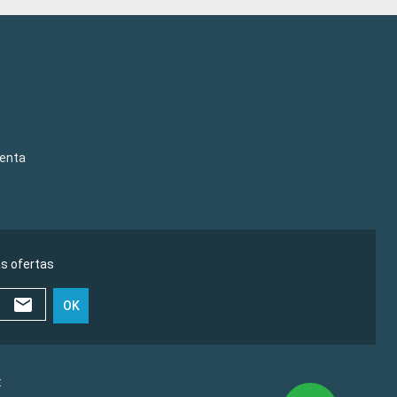
venta
as ofertas
OK
€