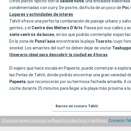
Otros platos típicos son la
Salade Ruse
, una ensalada elaborada
condimentadas con curry. De postre, disfruta de un poco de
Poi
,
Lugares y actividades de interés
Tahití ofrece una perfecta combinación de paisaje urbano y salvaj
gentes, y el
Centre des Métiers D’Arts
. Pasea por sus calles y a
siete centros de buceo
, en los que podrás contemplar especta
En la zona de
Puna\'auia
encontrarás la playa
Toaroto
, cuyo fon
snorkel. Los amantes del surf no deben dejar de visitar
Teahuppo
Itinerario ideal para descubrir la ciudad en 4 horas
El viajero que hace escala en Papeete, puede comenzar a explorar 
las Perlas de Tahití, donde podrás encontrar una gran variedad d
Papeete
, que reconocerás por su hermosa fachada amarilla. A ci
coche durante 25 minutos para llegar a la playa más próxima a la 
Barcos en crucero Tahití
Cruceros www.cruceros.uy
Nuestros destinos marítimos
Cruceros Tah