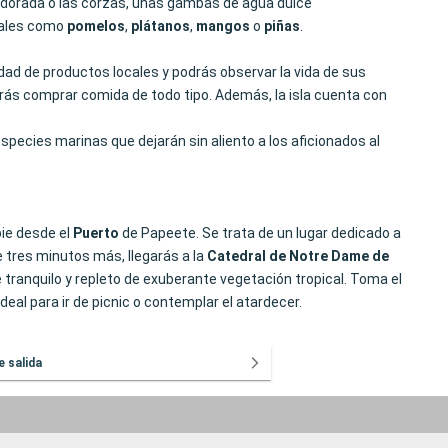
e dorada o las corzas, unas gambas de agua dulce
icales como
pomelos
,
plátanos
,
mangos
o
piñas
.
dad de productos locales y podrás observar la vida de sus
drás comprar comida de todo tipo. Además, la isla cuenta con
species marinas que dejarán sin aliento a los aficionados al
pie desde el
Puerto
de Papeete. Se trata de un lugar dedicado a
e tres minutos más, llegarás a la
Catedral de
Notre Dame de
 tranquilo y repleto de exuberante vegetación tropical. Toma el
ideal para ir de picnic o contemplar el atardecer.
e salida