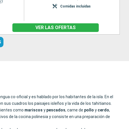
27
Comidas incluidas
VER LAS OFERTAS
S
gua co-oficial y es hablado por los habitantes de la isla. En el
 sus cuadros los paisajes isleños y la vida de los tahitianos.
redientes como
mariscos
y
pescados
, carne de
pollo
y
cerdo
,
tivos de la cocina polinesia y consiste en una preparación de