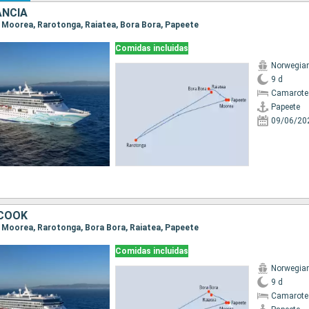
ANCIA
e, Moorea, Rarotonga, Raiatea, Bora Bora, Papeete
Comidas incluidas
Norwegian 
9 d
Camarote
Papeete
09/06/20
 COOK
e, Moorea, Rarotonga, Bora Bora, Raiatea, Papeete
Comidas incluidas
Norwegian 
9 d
Camarote