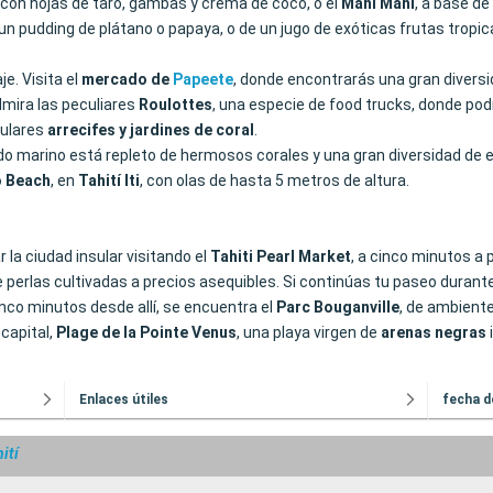
 con hojas de taro, gambas y crema de coco, o el
Mahi Mahi
, a base d
 un pudding de plátano o papaya, o de un jugo de exóticas frutas trop
e. Visita el
mercado de
Papeete
, donde encontrarás una gran diversi
dmira las peculiares
Roulottes
, una especie de food trucks, donde po
culares
arrecifes
y jardines de coral
.
do marino está repleto de hermosos corales y una gran diversidad de e
 Beach
, en
Tahití
Iti
, con olas de hasta 5 metros de altura.
la ciudad insular visitando el
Tahiti Pearl Market
, a cinco minutos a 
e perlas cultivadas a precios asequibles. Si continúas tu paseo durant
nco minutos desde allí, se encuentra el
Parc Bouganville
, de ambiente
capital,
Plage de la Pointe Venus
, una playa virgen de
arenas negras
Enlaces útiles
fecha d
ití