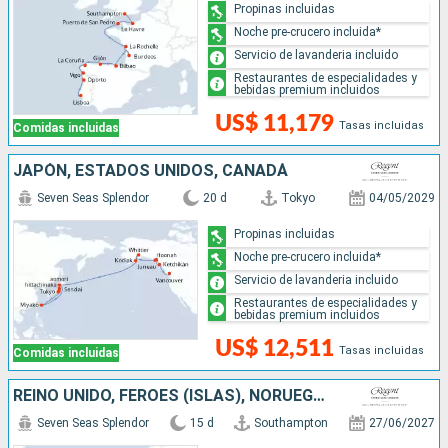
Propinas incluidas
Noche pre-crucero incluida*
Servicio de lavanderia incluido
Restaurantes de especialidades y
bebidas premium incluidos
US$ 11,179
Tasas incluidas
Comidas incluidas
JAPÓN, ESTADOS UNIDOS, CANADÁ
Seven Seas Splendor
20 d
Tokyo
04/05/2029
Propinas incluidas
Noche pre-crucero incluida*
Servicio de lavanderia incluido
Restaurantes de especialidades y
bebidas premium incluidos
US$ 12,511
Tasas incluidas
Comidas incluidas
REINO UNIDO, FÉROES (ISLAS), NORUEGA, SUECIA, DINAMARCA
Seven Seas Splendor
15 d
Southampton
27/06/2027