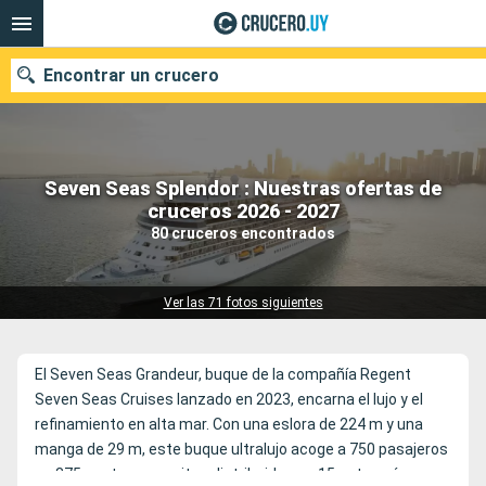
Encontrar un crucero
Seven Seas Splendor : Nuestras ofertas de
Nuestros destinos
cruceros 2026 - 2027
80 cruceros encontrados
Fecha de salida
Puertos
Compañías
Ver las 71 fotos siguientes
Buscar
El Seven Seas Grandeur, buque de la compañía Regent
Seven Seas Cruises lanzado en 2023, encarna el lujo y el
refinamiento en alta mar. Con una eslora de 224 m y una
manga de 29 m, este buque ultralujo acoge a 750 pasajeros
en 375 suntuosas suites distribuidas en 15 categorías,