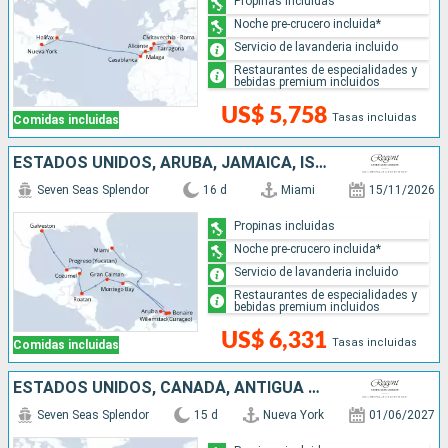
Propinas incluidas
Noche pre-crucero incluida*
Servicio de lavanderia incluido
Restaurantes de especialidades y
bebidas premium incluidos
US$ 5,758
Tasas incluidas
Comidas incluidas
ESTADOS UNIDOS, ARUBA, JAMAICA, ISLAS CAIMÁN, HONDURAS, MÉXICO
Seven Seas Splendor
16 d
Miami
15/11/2026
Propinas incluidas
Noche pre-crucero incluida*
Servicio de lavanderia incluido
Restaurantes de especialidades y
bebidas premium incluidos
US$ 6,331
Tasas incluidas
Comidas incluidas
ESTADOS UNIDOS, CANADÁ, ANTIGUA Y BARBUDA, ISLANDIA, IRLANDA, REINO UNIDO
Seven Seas Splendor
15 d
Nueva York
01/06/2027