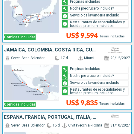
Propinas incluidas
Noche pre-crucero incluida*
Servicio de lavanderia incluido
Restaurantes de especialidades y
bebidas premium incluidos
US$ 9,594
Tasas incluidas
Comidas incluidas
JAMAICA, COLOMBIA, COSTA RICA, GUATEMALA, MÉXICO, ESTADOS UNIDOS
Seven Seas Splendor
17 d
Miami
20/12/2027
Propinas incluidas
Noche pre-crucero incluida*
Servicio de lavanderia incluido
Restaurantes de especialidades y
bebidas premium incluidos
US$ 9,835
Tasas incluidas
Comidas incluidas
ESPAÑA, FRANCIA, PORTUGAL, ITALIA, MARRUECOS
Seven Seas Splendor
15 d
Civitavecchia - Roma
31/10/2027