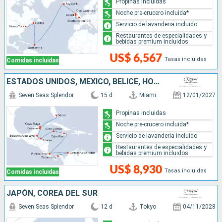
Propinas incluidas
Noche pre-crucero incluida*
Servicio de lavanderia incluido
Restaurantes de especialidades y
bebidas premium incluidos
US$ 6,567
Tasas incluidas
Comidas incluidas
ESTADOS UNIDOS, MÉXICO, BELICE, HONDURAS, ISLAS CAIMÁN, JAMAICA, COSTA RICA, COLOMBIA, PANAMÁ
Seven Seas Splendor
15 d
Miami
12/01/2027
Propinas incluidas
Noche pre-crucero incluida*
Servicio de lavanderia incluido
Restaurantes de especialidades y
bebidas premium incluidos
US$ 8,930
Tasas incluidas
Comidas incluidas
JAPÓN, COREA DEL SUR
Seven Seas Splendor
12 d
Tokyo
04/11/2028