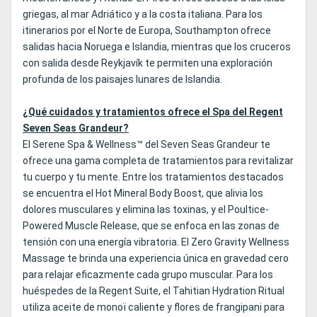
griegas, al mar Adriático y a la costa italiana. Para los
itinerarios por el Norte de Europa, Southampton ofrece
salidas hacia Noruega e Islandia, mientras que los cruceros
con salida desde Reykjavík te permiten una exploración
profunda de los paisajes lunares de Islandia.
¿Qué cuidados y tratamientos ofrece el Spa del Regent
Seven Seas Grandeur?
El Serene Spa & Wellness™ del Seven Seas Grandeur te
ofrece una gama completa de tratamientos para revitalizar
tu cuerpo y tu mente. Entre los tratamientos destacados
se encuentra el Hot Mineral Body Boost, que alivia los
dolores musculares y elimina las toxinas, y el Poultice-
Powered Muscle Release, que se enfoca en las zonas de
tensión con una energía vibratoria. El Zero Gravity Wellness
Massage te brinda una experiencia única en gravedad cero
para relajar eficazmente cada grupo muscular. Para los
huéspedes de la Regent Suite, el Tahitian Hydration Ritual
utiliza aceite de monoï caliente y flores de frangipani para