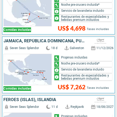
Noche pre-crucero incluida*
Servicio de lavanderia incluido
Restaurantes de especialidades y
bebidas premium incluidos
US$ 4,698
Tasas incluidas
Comidas incluidas
JAMAICA, REPÚBLICA DOMINICANA, PUERTO RICO, SAN VINCENT Y LAS GRANADINAS, SAN MARTÍN, FRANCIA, ISLAS CAIMÁN, ESTADOS UNIDOS
Seven Seas Splendor
18 d
Galveston
11/12/2026
Propinas incluidas
Noche pre-crucero incluida*
Servicio de lavanderia incluido
Restaurantes de especialidades y
bebidas premium incluidos
US$ 7,262
Tasas incluidas
Comidas incluidas
FÉROES (ISLAS), ISLANDIA
Seven Seas Splendor
11 d
Reykjavik
18/08/2027
Propinas incluidas