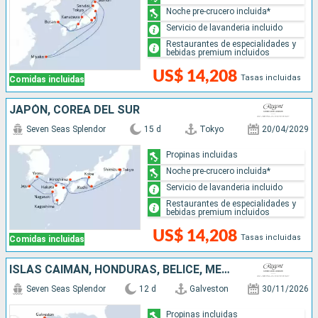
Noche pre-crucero incluida*
Servicio de lavanderia incluido
Restaurantes de especialidades y
bebidas premium incluidos
US$ 14,208
Tasas incluidas
Comidas incluidas
JAPÓN, COREA DEL SUR
Seven Seas Splendor
15 d
Tokyo
20/04/2029
Propinas incluidas
Noche pre-crucero incluida*
Servicio de lavanderia incluido
Restaurantes de especialidades y
bebidas premium incluidos
US$ 14,208
Tasas incluidas
Comidas incluidas
ISLAS CAIMÁN, HONDURAS, BELICE, MÉXICO, ESTADOS UNIDOS
Seven Seas Splendor
12 d
Galveston
30/11/2026
Propinas incluidas