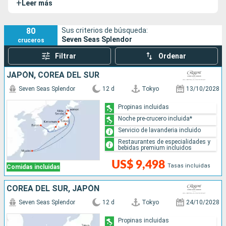
+
Leer más
todas con balcones privados que te ofrecen una vista
inigualable al océano. Los interiores están decorados con
prestigiosas obras de arte, incluyendo originales de Picasso
80
Sus criterios de búsqueda:
Seven Seas Splendor
cruceros
y Miró, que añaden un toque artístico. Con 7 cubiertas
accesibles para ti y una tripulación atenta de 540
Filtrar
Ordenar
miembros, cada detalle está diseñado para brindarte una
JAPÓN, COREA DEL SUR
comodidad excepcional y una experiencia sin igual. El Seven
Seas Grandeur cuenta con dos buques gemelos, el
Seven
Seven Seas Splendor
12 d
Tokyo
13/10/2028
Seas Explorer
y el
Seven Seas Splendor
.
Propinas incluidas
Noche pre-crucero incluida*
Servicio de lavanderia incluido
Restaurantes de especialidades y
bebidas premium incluidos
US$ 9,498
Tasas incluidas
Comidas incluidas
COREA DEL SUR, JAPÓN
Seven Seas Splendor
12 d
Tokyo
24/10/2028
Propinas incluidas