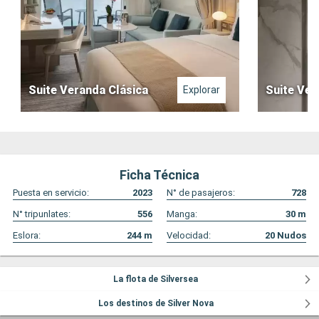
Suite Veranda Clásica
Suite Ver
Explorar
Ficha Técnica
Puesta en servicio:
2023
N° de pasajeros:
728
N° tripunlates:
556
Manga:
30
m
Eslora:
244
m
Velocidad:
20
Nudos
La flota de Silversea
Los destinos de Silver Nova