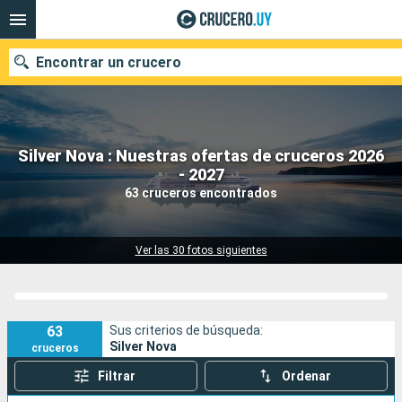
Encontrar un crucero
Silver Nova : Nuestras ofertas de cruceros 2026
Nuestros destinos
- 2027
63 cruceros encontrados
Fecha de salida
Puertos
Compañías
Ver las 30 fotos siguientes
Buscar
63
Sus criterios de búsqueda:
Silver Nova
cruceros
Filtrar
Ordenar