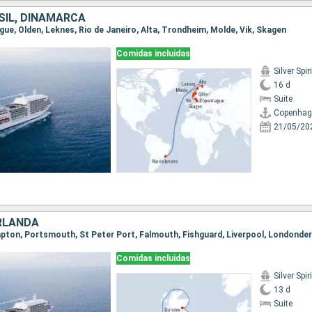
SIL, DINAMARCA
gue, Olden, Leknes, Rio de Janeiro, Alta, Trondheim, Molde, Vik, Skagen
Comidas incluidas
Silver Spiri
16 d
Suite
Copenhag
21/05/20
IRLANDA
Comidas incluidas
Silver Spiri
13 d
Suite