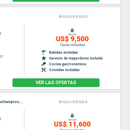
t
desde
US$ 9,500
Tasas incluidas
Bebidas incluidas
27
Servicio de mayordomo incluido
Cocina gastronómica
Comidas incluidas
VER LAS OFERTAS
Itinerario : Southampton, Honfleur, Newhaven, Aberdeen, Holyhead, Cork, Falmouth, Portland, Southampton, Honfleur, Newhaven, Aberdeen, Holyhead, Cork, Falmouth, Portland, Southampton
t
desde
US$ 11,600