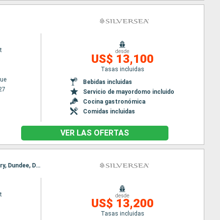
t
desde
US$ 13,100
Tasas incluidas
ue
Bebidas incluidas
27
Servicio de mayordomo incluido
Cocina gastronómica
Comidas incluidas
VER LAS OFERTAS
Itinerario : Southampton, Portsmouth, St Peter Port, Falmouth, Fishguard, Liverpool, Londonderry, Dundee, Dover
t
desde
US$ 13,200
Tasas incluidas