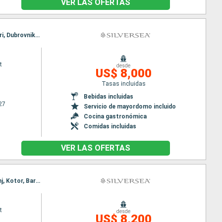
VER LAS OFERTAS
Itinerario : Venecia, Piran, Rovinj, Bari, Dubrovnik, Kotor, Spetses, Zadar, Venecia, Piran, Rovinj, Bari, Dubrovnik, Kotor, Spetses, Zadar, Venecia
t
desde
US$ 8,000
Tasas incluidas
Bebidas incluidas
27
Servicio de mayordomo incluido
Cocina gastronómica
Comidas incluidas
VER LAS OFERTAS
Itinerario : Venecia, Trieste, Rovinj, Kotor, Bari, Dubrovnik, Spetses, Zadar, Venecia, Trieste, Rovinj, Kotor, Bari, Dubrovnik, Spetses, Zadar, Venecia
t
desde
US$ 8,200