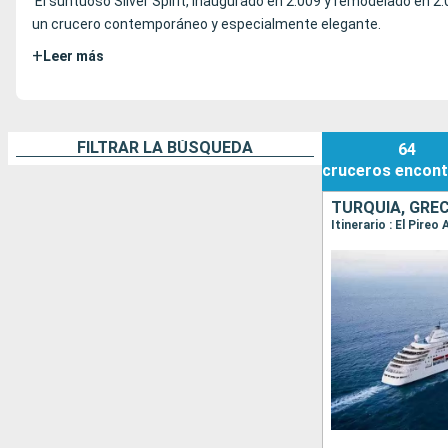
El suntuoso Silver Spirit, inaugurado en 2.009 y remodelado en 2
un crucero contemporáneo y especialmente elegante.
+
Leer más
FILTRAR LA BÚSQUEDA
64
cruceros
encont
TURQUÍA, GREC