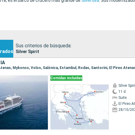
.018, es el barco de crucero más grande de
Silversea
. Sus modernizados
Sus criterios de búsqueda:
rados
Silver Spirit
IA
Comidas incluidas
Silver Spiri
11 d
Suite
El Pireo A
28/10/20