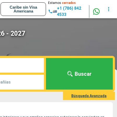
Estamos
cerrados
Caribe sin Visa
+1 (786) 842
Americana
4533
26 - 2027
Buscar
añías
Búsqueda Avanzada