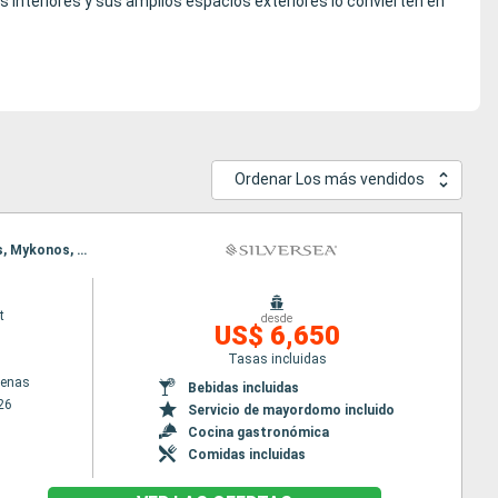
 interiores y sus amplios espacios exteriores lo convierten en
Ordenar Los más vendidos
Itinerario : El Pireo Atenas, Mykonos, Volos, Salónica, Estambul, Rodas, Santoríni, El Pireo Atenas, Mykonos, Volos, Salónica, Estambul, Rodas, Santoríni, El Pireo Atenas
t
desde
US$ 6,650
Tasas incluidas
tenas
Bebidas incluidas
26
Servicio de mayordomo incluido
Cocina gastronómica
Comidas incluidas