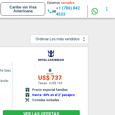
Estamos
cerrados
Caribe sin Visa
+1 (786) 842
Americana
4533
Ordenar Los más vendidos
the Seas
desde
US$ 737
tándar
Tasas: +US$ 165
Precio especial familias
Hasta -60% en el 2° pasajero
Comidas incluidas
VER LAS OFERTAS