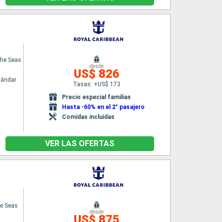
the Seas
desde
US$ 826
tándar
Tasas: +US$ 173
Precio especial familias
Hasta -60% en el 2° pasajero
Comidas incluidas
VER LAS OFERTAS
he Seas
desde
US$ 875