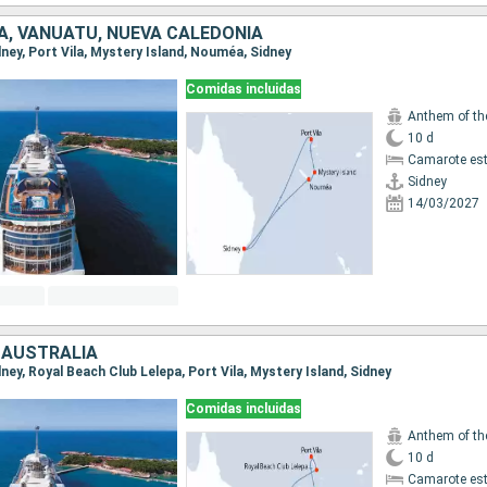
A, VANUATU, NUEVA CALEDONIA
idney, Port Vila, Mystery Island, Nouméa, Sidney
Comidas incluidas
Anthem of th
10 d
Camarote es
Sidney
14/03/2027
 AUSTRALIA
idney, Royal Beach Club Lelepa, Port Vila, Mystery Island, Sidney
Comidas incluidas
Anthem of th
10 d
Camarote es