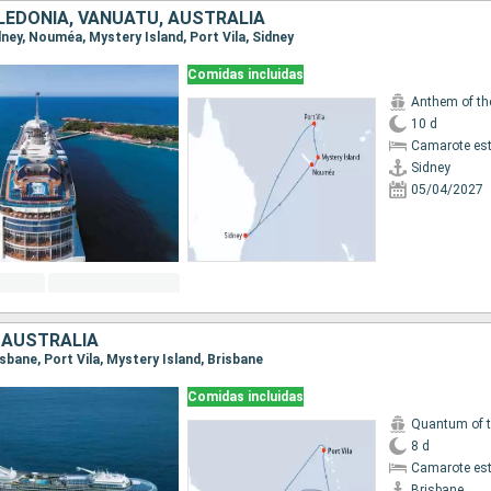
LEDONIA, VANUATU, AUSTRALIA
idney, Nouméa, Mystery Island, Port Vila, Sidney
Comidas incluidas
Anthem of th
10 d
Camarote es
Sidney
05/04/2027
 AUSTRALIA
risbane, Port Vila, Mystery Island, Brisbane
Comidas incluidas
Quantum of 
8 d
Camarote es
Brisbane