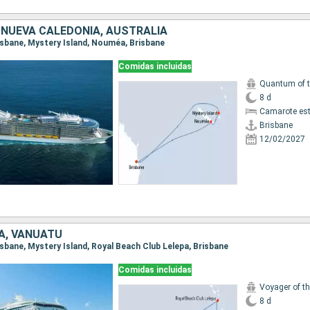
 NUEVA CALEDONIA, AUSTRALIA
Brisbane, Mystery Island, Nouméa, Brisbane
Comidas incluidas
Quantum of 
8 d
Camarote es
Brisbane
12/02/2027
A, VANUATU
risbane, Mystery Island, Royal Beach Club Lelepa, Brisbane
Comidas incluidas
Voyager of t
8 d