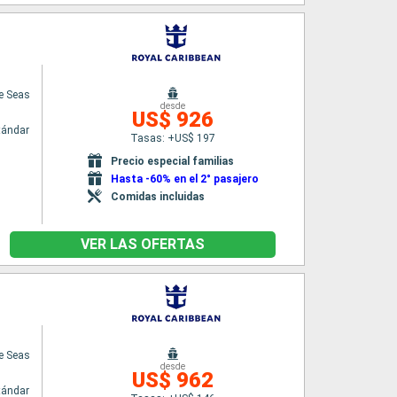
e Seas
desde
US$ 926
tándar
Tasas: +US$ 197
Precio especial familias
Hasta -60% en el 2° pasajero
Comidas incluidas
VER LAS OFERTAS
e Seas
desde
US$ 962
tándar