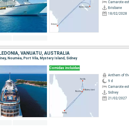
Camarote es
Brisbane
18/02/2028
LEDONIA, VANUATU, AUSTRALIA
idney, Nouméa, Port Vila, Mystery Island, Sidney
Comidas incluidas
Anthem of th
9 d
Camarote es
Sidney
21/02/2027