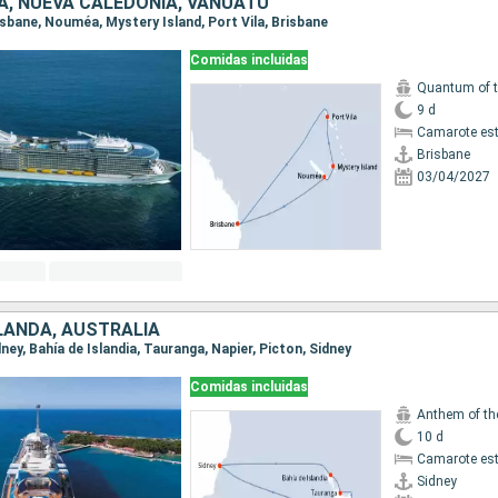
A, NUEVA CALEDONIA, VANUATU
risbane, Nouméa, Mystery Island, Port Vila, Brisbane
Comidas incluidas
Quantum of 
9 d
Camarote es
Brisbane
03/04/2027
LANDA, AUSTRALIA
idney, Bahía de Islandia, Tauranga, Napier, Picton, Sidney
Comidas incluidas
Anthem of th
10 d
Camarote es
Sidney