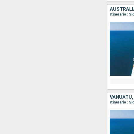
AUSTRALI
Itinerario : S
VANUATU,
Itinerario : S