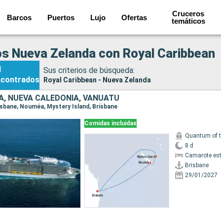
Cruceros
Barcos
Puertos
Lujo
Ofertas
temáticos
s Nueva Zelanda con Royal Caribbean
1
Sus criterios de búsqueda:
ncontrados
Royal Caribbean - Nueva Zelanda
A, NUEVA CALEDONIA, VANUATU
Brisbane, Nouméa, Mystery Island, Brisbane
Comidas incluidas
Quantum of 
8 d
Camarote es
Brisbane
29/01/2027