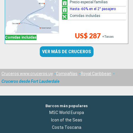
Precio especial familias
Hasta -60% en el 2° pasajero
Comidas incluidas
US$ 287
+Tasas
Comidas incluidas
VER MÁS DE CRUCEROS
Cruceros www.cruceros.uy
Compañías
Royal Caribbean
Cruceros desde Fort Lauderdale
Barcos más populares
MSC World Europa
Icon of the Seas
Costa Toscana