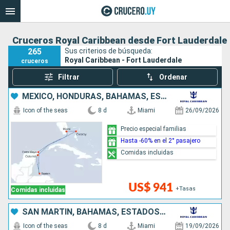
Cruceros Royal Caribbean desde Fort Lauderdale
265
Sus criterios de búsqueda:
Royal Caribbean - Fort Lauderdale
cruceros
Filtrar
Ordenar
MÉXICO, HONDURAS, BAHAMAS, ESTADOS UNIDOS
Icon of the seas
8 d
Miami
26/09/2026
Precio especial familias
Hasta -60% en el 2° pasajero
Comidas incluidas
US$ 941
+Tasas
Comidas incluidas
SAN MARTÍN, BAHAMAS, ESTADOS UNIDOS
Icon of the seas
8 d
Miami
19/09/2026