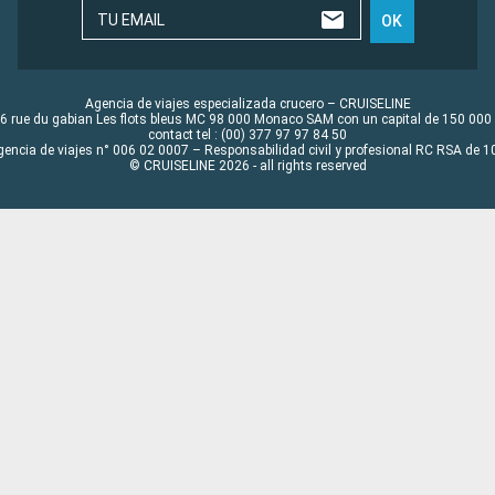
TU EMAIL
OK
Agencia de viajes especializada crucero – CRUISELINE
6 rue du gabian Les flots bleus MC 98 000 Monaco SAM con un capital de 150 000
contact tel : (00) 377 97 97 84 50
gencia de viajes n° 006 02 0007 – Responsabilidad civil y profesional RC RSA de
© CRUISELINE 2026 - all rights reserved