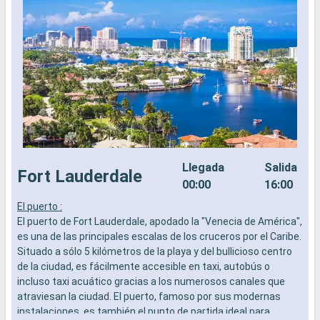
Llegada
Salida
Fort Lauderdale
00:00
16:00
El puerto :
E
El puerto de Fort Lauderdale, apodado la "Venecia de América",
E
es una de las principales escalas de los cruceros por el Caribe.
s
Situado a sólo 5 kilómetros de la playa y del bullicioso centro
i
de la ciudad, es fácilmente accesible en taxi, autobús o
b
incluso taxi acuático gracias a los numerosos canales que
atraviesan la ciudad. El puerto, famoso por sus modernas
Q
instalaciones, es también el punto de partida ideal para
N