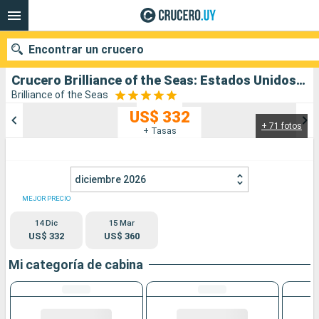
Encontrar un crucero
Crucero Brilliance of the Seas: Estados Unidos, Bahamas salida desde Fort Lauderdale
Brilliance of the Seas
US$ 332
+ 71 fotos
Nuestros destinos
+ Tasas
Fecha de salida
diciembre 2026
Puertos
Compañías
MEJOR PRECIO
14 Dic
15 Mar
Buscar
US$ 332
US$ 360
Mi categoría de cabina