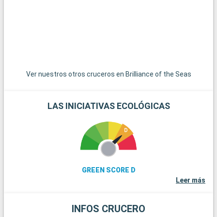
Beach ofrecen playas menos concurridas y un ambiente
p
relajado.
Ver nuestros otros cruceros en Brilliance of the Seas
LAS INICIATIVAS ECOLÓGICAS
GREEN SCORE D
Leer más
INFOS CRUCERO