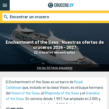
Encontrar un crucero
Enchantment of the Seas : Nuestras ofertas de
Nuestros destinos
cruceros 2026 - 2027
22 cruceros encontrados
Fecha de salida
Puertos
Compañías
Ver las 50 fotos siguientes
Buscar
El Enchantment of the Seas es un barco de
Royal
Caribbean
que, incluido en la clase Vision, es el buque hermano
del
Vision of the Seas
, el
Rhapsody of the Seas
y el
Grandeur
of the Seas
. En servicio desde 1.997, fue ampliado en 2.005 y,
posteriormente, remodelado en 2.012. Este barco resulta muy
+
Leer más