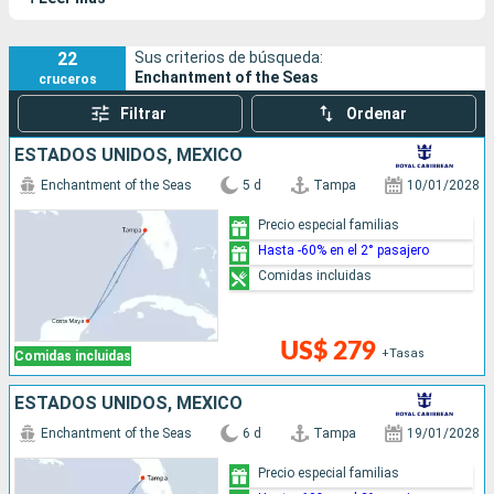
divertido tanto para niños como para mayores.
22
Sus criterios de búsqueda:
Enchantment of the Seas
cruceros
Filtrar
Ordenar
ESTADOS UNIDOS, MÉXICO
Enchantment of the Seas
5 d
Tampa
10/01/2028
Precio especial familias
Hasta -60% en el 2° pasajero
Comidas incluidas
US$ 279
+Tasas
Comidas incluidas
ESTADOS UNIDOS, MÉXICO
Enchantment of the Seas
6 d
Tampa
19/01/2028
Precio especial familias