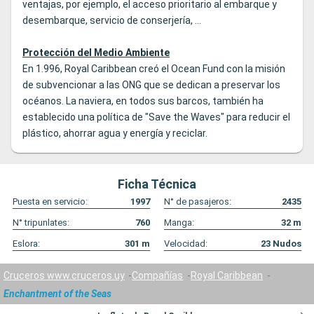
ventajas, por ejemplo, el acceso prioritario al embarque y
desembarque, servicio de conserjería, ...
Protección del Medio Ambiente
En 1.996, Royal Caribbean creó el Ocean Fund con la misión
de subvencionar a las ONG que se dedican a preservar los
océanos. La naviera, en todos sus barcos, también ha
establecido una política de "Save the Waves" para reducir el
plástico, ahorrar agua y energía y reciclar.
Ficha Técnica
Puesta en servicio:
1997
N° de pasajeros:
2435
N° tripunlates:
760
Manga:
32
m
Eslora:
301
m
Velocidad:
23
Nudos
Cruceros www.cruceros.uy
Compañías
Royal Caribbean
Enchantment of the Seas