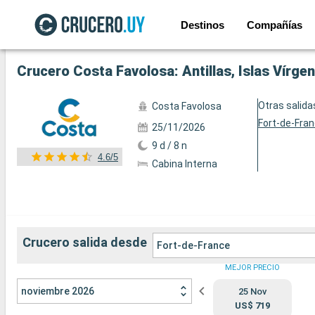
Destinos
Compañías
Ver las 36 fotos siguientes
Crucero Costa Favolosa: Antillas, Islas Vírge
Otras salida
Costa Favolosa
Fort-de-Fra
25/11/2026
9 d / 8 n
4.6/5
Cabina Interna
Crucero salida desde
Fort-de-France
MEJOR PRECIO
noviembre 2026
25 Nov
US$ 719