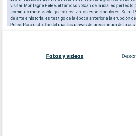
visitar. Montagne Pelée, el famoso volcán de la isla, es perfecto
caminata memorable que ofrece vistas espectaculares. Saint-Pi
de arte e historia, es testigo de la época anterior a la erupción 
Pelée. Para disfrutar del mar, las playas de arena negra de la cos
como Anse Turin, ofrecen un entorno único para relajarse y nadar
Fotos y videos
Descr