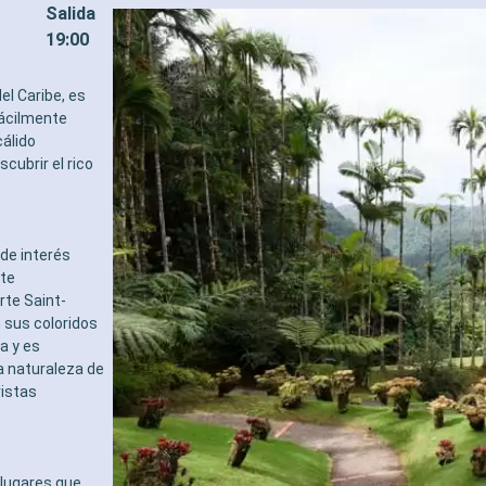
Salida
19:00
el Caribe, es
fácilmente
cálido
scubrir el rico
de interés
nte
rte Saint-
on sus coloridos
a y es
a naturaleza de
vistas
 lugares que