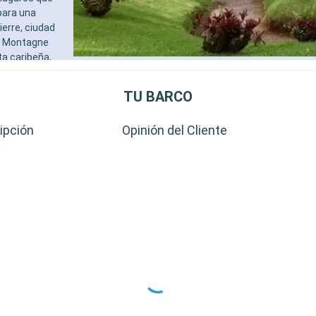
 para una
erre, ciudad
de Montagne
ta caribeña,
.
TU BARCO
ipción
Opinión del Cliente