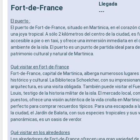
Llegada
Fort-de-France
---
El puerto :
El puerto de Fort-de-France, situado en Martinica, en el corazón d
una joya tropical. A sólo 2 kilómetros del centro de la ciudad, es 
accesible a pie o en taxi, y ofrece una inmersión inmediata en el 
ambiente de la isla. El puerto es un punto de partida ideal para de
patrimonio cultural y natural de Martinica.
Qué visitar en Fort-de-France
Fort-de-France, capital de Martinica, alberga numerosos lugares 
histórico y cultural. La Biblioteca Schoelcher, con su impresiona
arquitectura, es una visita obligada. También puede visitar el Fue
Louis, testigo de la historia militar de la isla. El mercado local, c
puestos, ofrece una visión auténtica de la vida criolla en Martinic
perfecto para comprar recuerdos típicos. Para una escapada a l
la ciudad, el Jardín de Balata, con sus especies tropicales y sus 
panorámicas, es un oasis de verdor.
Qué visitar en los alrededores
Los alrededores de Fort-de-France ofrecen una gran variedad de