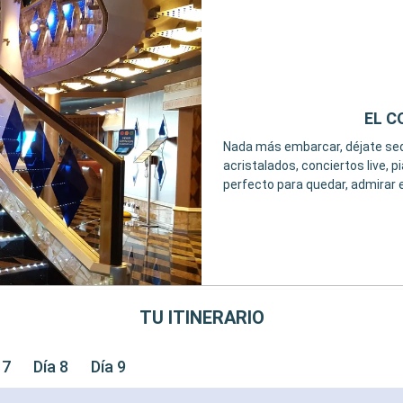
EL C
Nada más embarcar, déjate sedu
acristalados, conciertos live, 
perfecto para quedar, admirar e
TU ITINERARIO
 7
Día 8
Día 9