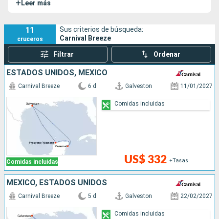
+
Leer más
"Dream" de Carnival Cruise Line.
11
Sus criterios de búsqueda:
Carnival Breeze
cruceros
Filtrar
Ordenar
ESTADOS UNIDOS, MÉXICO
Carnival Breeze
6 d
Galveston
11/01/2027
Comidas incluidas
US$ 332
+Tasas
Comidas incluidas
MÉXICO, ESTADOS UNIDOS
Carnival Breeze
5 d
Galveston
22/02/2027
Comidas incluidas