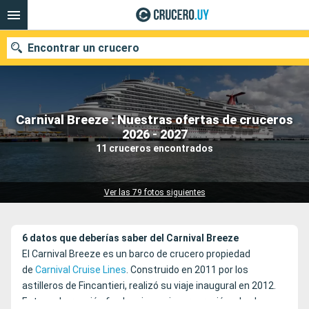
Encontrar un crucero
Carnival Breeze : Nuestras ofertas de cruceros
Nuestros destinos
2026 - 2027
11 cruceros encontrados
Fecha de salida
Puertos
Compañías
Ver las 79 fotos siguientes
Buscar
6 datos que deberías saber del Carnival Breeze
El Carnival Breeze es un barco de crucero propiedad
de
Carnival Cruise Lines
. Construido en 2011 por los
astilleros de Fincantieri, realizó su viaje inaugural en 2012.
Esta embarcación fue la primera incorporación a la clase