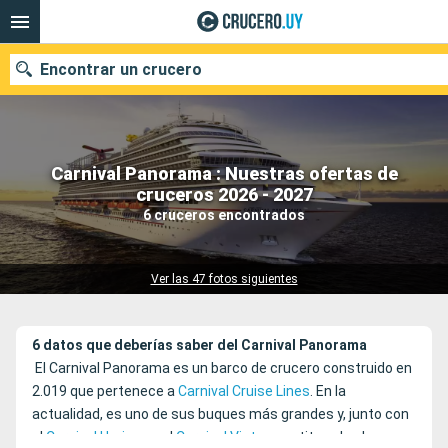
Encontrar un crucero
Carnival Panorama : Nuestras ofertas de
Nuestros destinos
cruceros 2026 - 2027
6 cruceros encontrados
Fecha de salida
Puertos
Compañías
Ver las 47 fotos siguientes
Buscar
6 datos que deberías saber del Carnival Panorama
El Carnival Panorama es un barco de crucero construido en
2.019 que pertenece a
Carnival Cruise Lines
. En la
actualidad, es uno de sus buques más grandes y, junto con
el
Carnival Horizon
y el
Carnival Vista
constituye la clase