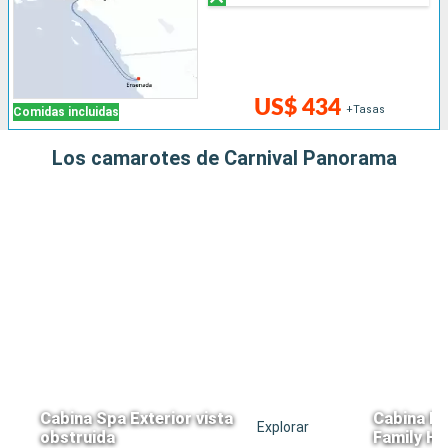
US$ 434
+Tasas
Comidas incluidas
Los camarotes de Carnival Panorama
Cabina Spa Exterior vista
Cabina Ex
Explorar
obstruida
Family Ha