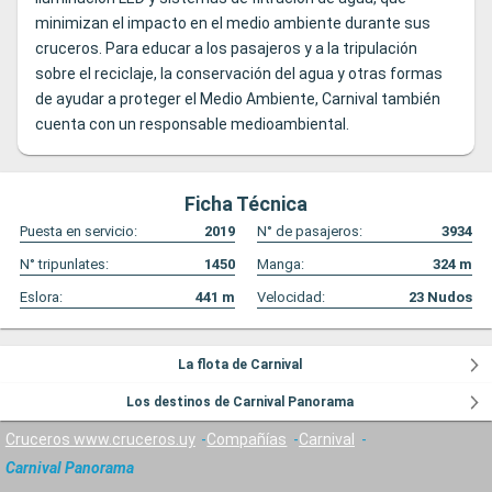
minimizan el impacto en el medio ambiente durante sus
cruceros. Para educar a los pasajeros y a la tripulación
sobre el reciclaje, la conservación del agua y otras formas
de ayudar a proteger el Medio Ambiente, Carnival también
cuenta con un responsable medioambiental.
Ficha Técnica
Puesta en servicio:
2019
N° de pasajeros:
3934
N° tripunlates:
1450
Manga:
324
m
Eslora:
441
m
Velocidad:
23
Nudos
La flota de Carnival
Los destinos de Carnival Panorama
Cruceros www.cruceros.uy
Compañías
Carnival
Carnival Panorama