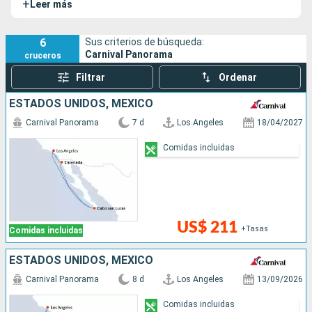
+
Leer más
Vista de Carnival.
6
Sus criterios de búsqueda:
Carnival Panorama
cruceros
Filtrar
Ordenar
ESTADOS UNIDOS, MÉXICO
Carnival Panorama
7 d
Los Angeles
18/04/2027
Comidas incluidas
US$ 211
+Tasas
Comidas incluidas
ESTADOS UNIDOS, MÉXICO
Carnival Panorama
8 d
Los Angeles
13/09/2026
Comidas incluidas