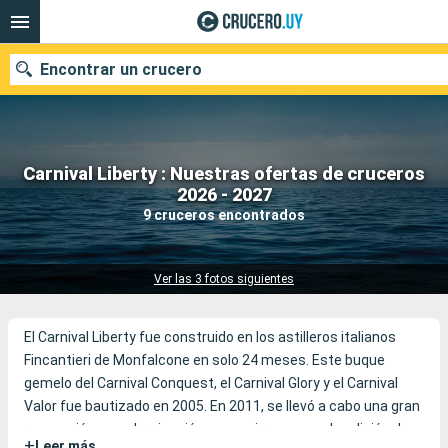
Encontrar un crucero
Carnival Liberty : Nuestras ofertas de cruceros
Nuestros destinos
2026 - 2027
9 cruceros encontrados
Fecha de salida
Puertos
Compañías
Ver las 3 fotos siguientes
Buscar
El Carnival Liberty fue construido en los astilleros italianos
Fincantieri de Monfalcone en solo 24 meses. Este buque
gemelo del Carnival Conquest, el Carnival Glory y el Carnival
Valor fue bautizado en 2005. En 2011, se llevó a cabo una gran
renovación y modernización con mejoras como la adición de
+
Leer más