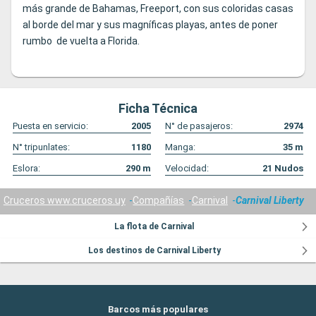
más grande de Bahamas, Freeport, con sus coloridas casas
al borde del mar y sus magníficas playas, antes de poner
rumbo de vuelta a Florida.
Ficha Técnica
Puesta en servicio:
2005
N° de pasajeros:
2974
N° tripunlates:
1180
Manga:
35
m
Eslora:
290
m
Velocidad:
21
Nudos
Cruceros www.cruceros.uy
Compañías
Carnival
Carnival Liberty
La flota de Carnival
Los destinos de Carnival Liberty
Barcos más populares