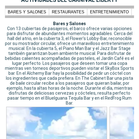
BARES Y SALONES
RESTAURANTES
ENTRETENIMIENTO
N
Bares y Salones
Con 13 cubiertas de pasajeros, el barco ofrece varias opciones
para disfrutar de abundantes momentos agradables. Cerca del
hall del atrio, en la cubierta 3, el Flower's Lobby-Bar, reconocible
por su mostrador circular, ofrece un maravilloso entretenimiento
musical. En la cubierta 5, el Piano Man Bar y el Jazz Bar Stage
también garantizan buen ambiente musical. Para disfrutar de
bebidas calientes acompañadas de pasteles, el Jardín Café es el
lugar perfecto. Los pasajeros que deseen tomar una copa
mientras ven torneos deportivos pueden visitar el SkyBox Sports
bar. En el Alchemy Bar hay la posibilidad de pedir un cóctel con
los ingredientes que cada prefiera. En The Cabinet Bar una pista
de baile circular recibe a los pasajeros que quieran bailar, por
ejemplo, hasta altas horas de la noche. Durante el día, mientras
disfrutas de deliciosas cervezas y cócteles, resulta perfecto
pasar tiempo en el BlueIguana Tequila Bar y en el RedFrog Rum
Bar.