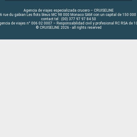
Agencia de viajes especializada crucero – CRUISELINE
6 rue du gabian Les flots bleus MC 98 000 Monaco SAM con un capital de 150 000
contact tel : (00) 377 97 97 84 50
gencia de viajes n° 006 02 0007 – Responsabilidad civil y profesional RC RSA de
© CRUISELINE 2026 - all rights reserved