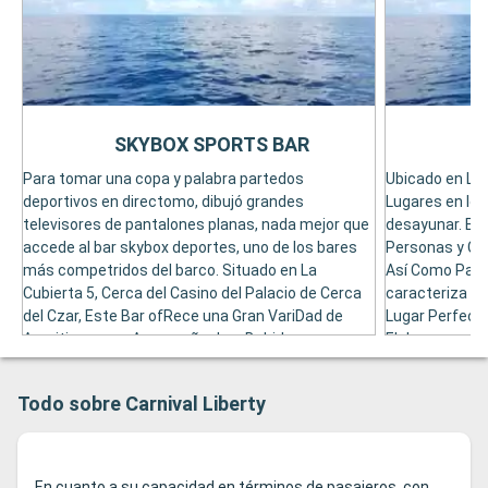
SKYBOX SPORTS BAR
Para tomar una copa y palabra partedos
Ubicado en La 
deportivos en directomo, dibujó grandes
Lugares en lo
televisores de pantalones planas, nada mejor que
desayunar. Es
accede al bar skybox deportes, uno de los bares
Personas y Caf
más competridos del barco. Situado en La
Así Como Paste
Cubierta 5, Cerca del Casino del Palacio de Cerca
caracteriza po
del Czar, Este Bar ofRece una Gran VariDad de
Lugar Perfecto
Aperitivos para Apompañar Las Bebidas.
Elebrar esespe
Todo sobre Carnival Liberty
En cuanto a su capacidad en términos de pasajeros, con