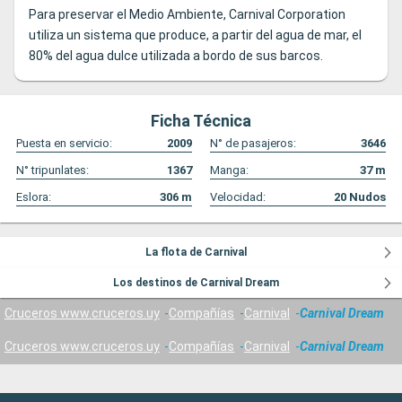
Para preservar el Medio Ambiente, Carnival Corporation
utiliza un sistema que produce, a partir del agua de mar, el
80% del agua dulce utilizada a bordo de sus barcos.
Ficha Técnica
Puesta en servicio:
2009
N° de pasajeros:
3646
N° tripunlates:
1367
Manga:
37
m
Eslora:
306
m
Velocidad:
20
Nudos
La flota de Carnival
Los destinos de Carnival Dream
Cruceros www.cruceros.uy
Compañías
Carnival
Carnival Dream
Cruceros www.cruceros.uy
Compañías
Carnival
Carnival Dream