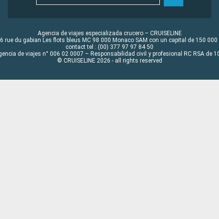
Agencia de viajes especializada crucero – CRUISELINE
6 rue du gabian Les flots bleus MC 98 000 Monaco SAM con un capital de 150 000
contact tel : (00) 377 97 97 84 50
gencia de viajes n° 006 02 0007 – Responsabilidad civil y profesional RC RSA de
© CRUISELINE 2026 - all rights reserved