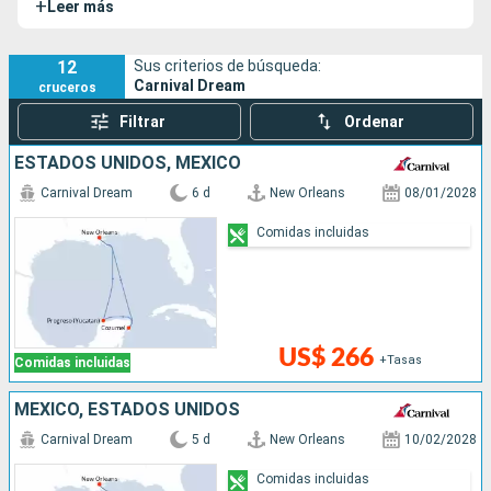
+
Leer más
12
Sus criterios de búsqueda:
Carnival Dream
cruceros
Filtrar
Ordenar
ESTADOS UNIDOS, MÉXICO
Carnival Dream
6 d
New Orleans
08/01/2028
Comidas incluidas
US$ 266
+Tasas
Comidas incluidas
MÉXICO, ESTADOS UNIDOS
Carnival Dream
5 d
New Orleans
10/02/2028
Comidas incluidas