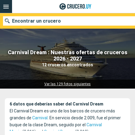
Encontrar un crucero
Carnival Dream : Nuestras ofertas de cruceros
Nuestros destinos
2026 - 2027
12 cruceros encontrados
Fecha de salida
Puertos
Compañías
Ver las 129 fotos siguientes
Buscar
6 datos que deberías saber del Carnival Dream
El Carnival Dream es uno de los barcos de crucero más
grandes de
Carnival
. En servicio desde 2.009, fue el primer
buque de la clase Dream, seguido por el
Carnival
Magic
(2.011) y el
Carnival Breeze
(2.012).