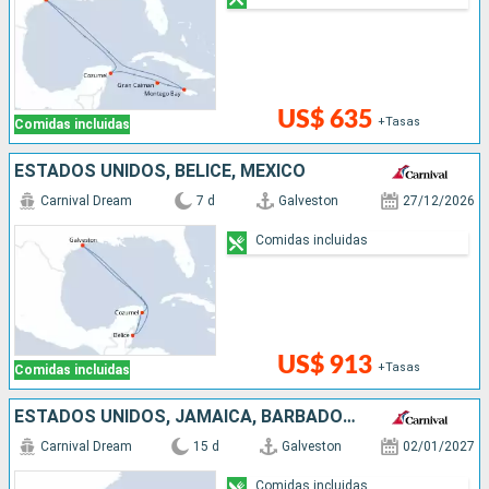
US$ 635
+Tasas
Comidas incluidas
ESTADOS UNIDOS, BELICE, MÉXICO
Carnival Dream
7 d
Galveston
27/12/2026
Comidas incluidas
US$ 913
+Tasas
Comidas incluidas
ESTADOS UNIDOS, JAMAICA, BARBADOS, SANTA LUCIA, ANTIGUA Y BARBUDA, PUERTO RICO, REPÚBLICA DOMINICANA
Carnival Dream
15 d
Galveston
02/01/2027
Comidas incluidas