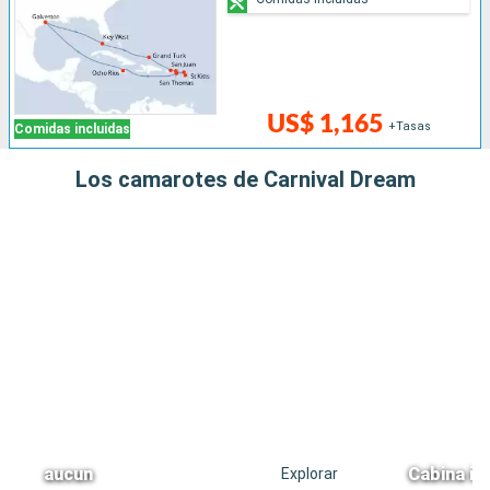
US$ 1,165
+Tasas
Comidas incluidas
Los camarotes de Carnival Dream
aucun
Cabina in
Explorar