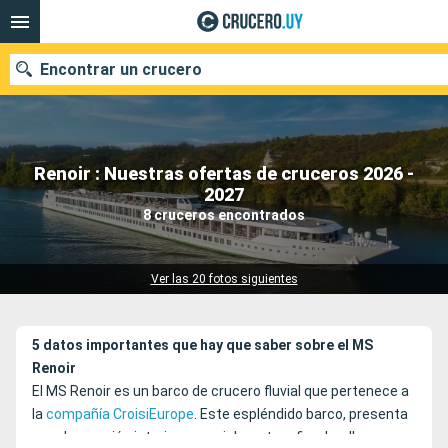
Encontrar un crucero
Renoir : Nuestras ofertas de cruceros 2026 -
Nuestros destinos
2027
8 cruceros encontrados
Fecha de salida
Puertos
Compañías
Ver las 20 fotos siguientes
Buscar
5 datos importantes que hay que saber sobre el MS
Renoir
El MS Renoir es un barco de crucero fluvial que pertenece a
la
compañía CroisiEurope
. Este espléndido barco, presenta
una decoración interior especialmente refinada y lleva a sus