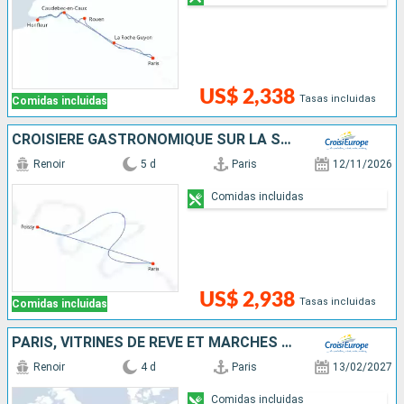
US$ 2,338
Tasas incluidas
Comidas incluidas
CROISIÈRE GASTRONOMIQUE SUR LA SEINE - REPAS IMAGINÉ PAR PIERRE GAGNAIRE, 3 ÉTOILES AU GUIDE MICHELIN - UNE ESCAPADE GOURMANDE ENTRE SAVEURS ET PATRIMOINES
Renoir
5 d
Paris
12/11/2026
Comidas incluidas
US$ 2,938
Tasas incluidas
Comidas incluidas
PARIS, VITRINES DE RÊVE ET MARCHÉS DE NOËL
Renoir
4 d
Paris
13/02/2027
Comidas incluidas