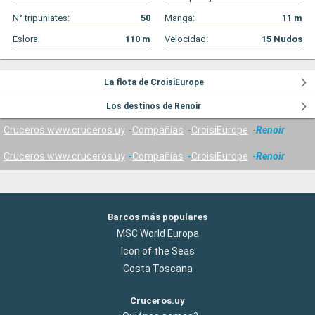
N° tripunlates:
50
Manga:
11
m
Eslora:
110
m
Velocidad:
15
Nudos
La flota de CroisiEurope
Los destinos de Renoir
Cruceros www.cruceros.uy
Compañías
CroisiEurope
Renoir
Cruceros www.cruceros.uy
Compañías
CroisiEurope
Renoir
Barcos más populares
MSC World Europa
Icon of the Seas
Costa Toscana
Cruceros.uy