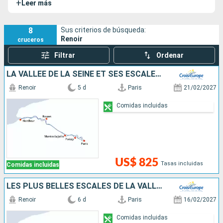
+
Leer más
pasajeros desde París a la Costa Flamenca. Sin duda, ¡un
relajante redescubrimiento del Valle del Sena!
8
Sus criterios de búsqueda:
Renoir
cruceros
Filtrar
Ordenar
LA VALLÉE DE LA SEINE ET SES ESCALES INCONTOURNABLES
Renoir
5 d
Paris
21/02/2027
Comidas incluidas
US$ 825
Tasas incluidas
Comidas incluidas
LES PLUS BELLES ESCALES DE LA VALLÉE DE LA SEINE
Renoir
6 d
Paris
16/02/2027
Comidas incluidas