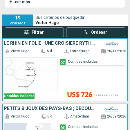
+
Leer más
fascinante.
19
Sus criterios de búsqueda:
Victor Hugo
cruceros
Filtrar
Ordenar
LE RHIN EN FOLIE : UNE CROISIÈRE RYTHMÉE : LÉGENDE, SAVEURS ET BONNE HUMEUR
Victor Hugo
5 d
Estrasburgo
20/11/2026
Comidas incluidas
US$ 726
Tasas incluidas
Comidas incluidas
PETITS BIJOUX DES PAYS-BAS ; DÉCOUVREZ DES TRÉSORS CACHÉS AU CHARME UNIQUE
Victor Hugo
6 d
Amsterdam
26/09/2026
Comidas incluidas