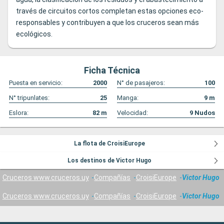
través de circuitos cortos completan estas opciones eco-
responsables y contribuyen a que los cruceros sean más
ecológicos.
Ficha Técnica
Puesta en servicio:
2000
N° de pasajeros:
100
N° tripunlates:
25
Manga:
9
m
Eslora:
82
m
Velocidad:
9
Nudos
La flota de CroisiEurope
Los destinos de Victor Hugo
Cruceros www.cruceros.uy
Compañías
CroisiEurope
Victor Hugo
Cruceros www.cruceros.uy
Compañías
CroisiEurope
Victor Hugo