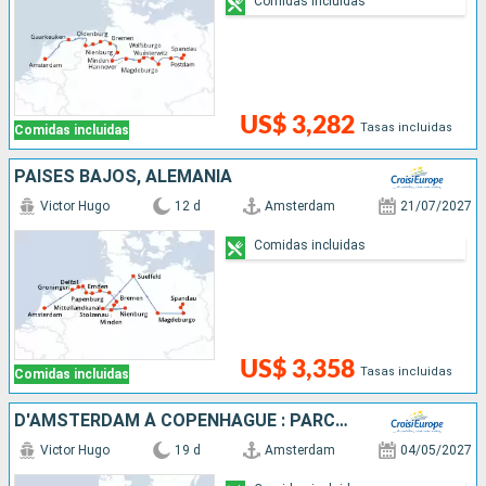
Comidas incluidas
US$ 3,282
Tasas incluidas
Comidas incluidas
PAISES BAJOS, ALEMANIA
Victor Hugo
12 d
Amsterdam
21/07/2027
Comidas incluidas
US$ 3,358
Tasas incluidas
Comidas incluidas
D'AMSTERDAM À COPENHAGUE : PARCOUREZ LES CANAUX DU NORD EN CROISIÈRE, L'ELBE, LA HAVEL, L'ODER ET LA MER BALTIQUE
Victor Hugo
19 d
Amsterdam
04/05/2027