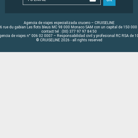
Agencia de viajes especializada crucero – CRUISELINE
6 rue du gabian Les flots bleus MC 98 000 Monaco SAM con un capital de 150 000
contact tel : (00) 377 97 97 84 50
gencia de viajes n° 006 02 0007 – Responsabilidad civil y profesional RC RSA de
© CRUISELINE 2026 - all rights reserved