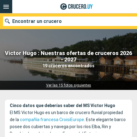
Encontrar un crucero
Victor Hugo : Nuestras ofertas de cruceros 2026
Nuestros destinos
- 2027
19 cruceros encontrados
Fecha de salida
Puertos
Compañías
Ver las 15 fotos siguientes
Buscar
Cinco datos que deberías saber del MS Victor Hugo
El MS Victor Hugo es un barco de crucero fluvial propiedad
de la
compañía francesa CroisiEurope
. Este elegante barco
posee dos cubiertas y navega por los ríos Elba, Rin y
Danubio descubriendo una Europa del Este rica y