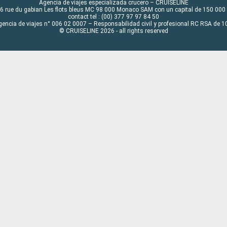
Agencia de viajes especializada crucero – CRUISELINE
6 rue du gabian Les flots bleus MC 98 000 Monaco SAM con un capital de 150 000
contact tel : (00) 377 97 97 84 50
gencia de viajes n° 006 02 0007 – Responsabilidad civil y profesional RC RSA de
© CRUISELINE 2026 - all rights reserved