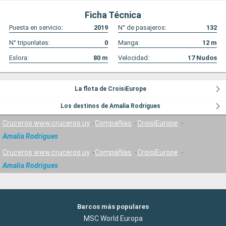
Ficha Técnica
Puesta en servicio:
2019
N° de pasajeros:
132
N° tripunlates:
0
Manga:
12
m
Eslora:
80
m
Velocidad:
17
Nudos
La flota de CroisiEurope
Los destinos de Amalia Rodrigues
Cruceros www.cruceros.uy
Compañías
CroisiEurope
Amalia Rodrigues
Cruceros www.cruceros.uy
Compañías
CroisiEurope
Amalia Rodrigues
Barcos más populares
MSC World Europa