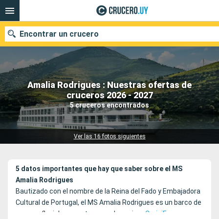
Encontrar un crucero
Amalia Rodrigues : Nuestras ofertas de
Nuestros destinos
cruceros 2026 - 2027
5 cruceros encontrados
Fecha de salida
Puertos
Compañías
Ver las 16 fotos siguientes
Buscar
5 datos importantes que hay que saber sobre el MS
Amalia Rodrigues
Bautizado con el nombre de la Reina del Fado y Embajadora
Cultural de Portugal, el MS Amalia Rodrigues es un barco de
crucero fluvial que pertenece a la naviera
CroisiEurope
.