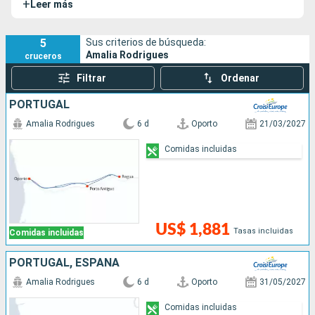
+
Leer más
Inaugurado en 2.019, el MS Amalia Rodrigues anima a sus
pasajeros a descubrir los sublimes paisajes del Valle del
Duero.
5
Sus criterios de búsqueda:
Amalia Rodrigues
cruceros
Filtrar
Ordenar
PORTUGAL
Amalia Rodrigues
6 d
Oporto
21/03/2027
Comidas incluidas
US$ 1,881
Tasas incluidas
Comidas incluidas
PORTUGAL, ESPAÑA
Amalia Rodrigues
6 d
Oporto
31/05/2027
Comidas incluidas