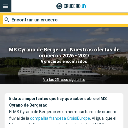
Encontrar un crucero
MS Cyrano de Bergerac : Nuestras ofertas de
Nuestros destinos
cruceros 2026 - 2027
9 cruceros encontrados
Fecha de salida
Puertos
Compañías
Ver las 25 fotos siguientes
Buscar
5 datos importantes que hay que saber sobre el MS
Cyrano de Bergera
c
El MS Cyrano de Bergerac es un hermoso barco de crucero
fluvial de la
compañía francesa CroisiEurope
. Al igual que el
héroe romántico, cuyo nombre ha adoptado, el MS Cyrano