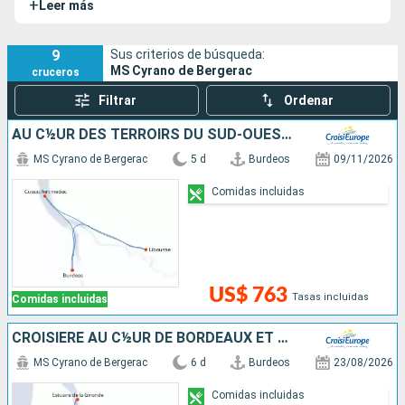
+
Leer más
de Bergerac está ligado a Gascuña. Este barco propone
diversos cruceros por los ríos Gironda, Garona y Dordoña.
9
Sus criterios de búsqueda:
MS Cyrano de Bergerac
cruceros
Filtrar
Ordenar
AU C½UR DES TERROIRS DU SUD-OUEST : DE BORDEAUX AUX VIGNES DU MÉDOC
MS Cyrano de Bergerac
5 d
Burdeos
09/11/2026
Comidas incluidas
US$ 763
Tasas incluidas
Comidas incluidas
CROISIÈRE AU C½UR DE BORDEAUX ET SA RÉGION : ITINÉRAIRE DÉCOUVERTE
MS Cyrano de Bergerac
6 d
Burdeos
23/08/2026
Comidas incluidas