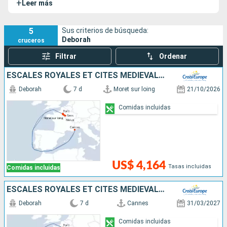
+
Leer más
MS Déborah ofrece una original y encantadora opción de
crucero.
5
Sus criterios de búsqueda:
Deborah
cruceros
Filtrar
Ordenar
ESCALES ROYALES ET CITÉS MÉDIÉVALES, CROISIÈRE SUR LA PETITE SEINE, À LA RENCONTRE DE L'HISTOIRE DE FRANCE
Deborah
7 d
Moret sur loing
21/10/2026
Comidas incluidas
US$ 4,164
Tasas incluidas
Comidas incluidas
ESCALES ROYALES ET CITÉS MÉDIÉVALES, CROISIÈRE SUR LA PETITE SEINE, À LA RENCONTRE DE L'HISTOIRE DE FRANCE
Deborah
7 d
Cannes
31/03/2027
Comidas incluidas