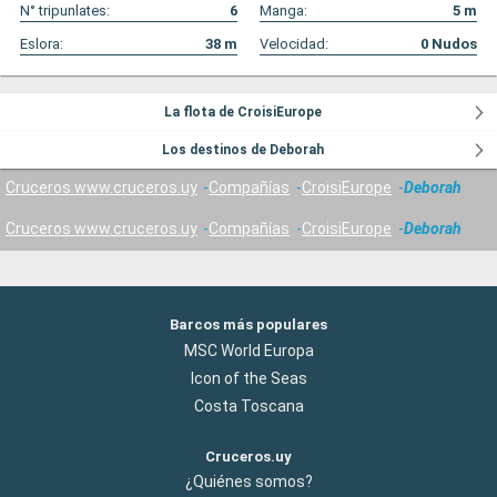
N° tripunlates:
6
Manga:
5
m
Eslora:
38
m
Velocidad:
0
Nudos
La flota de CroisiEurope
Los destinos de Deborah
Cruceros www.cruceros.uy
Compañías
CroisiEurope
Deborah
Cruceros www.cruceros.uy
Compañías
CroisiEurope
Deborah
Barcos más populares
MSC World Europa
Icon of the Seas
Costa Toscana
Cruceros.uy
¿Quiénes somos?