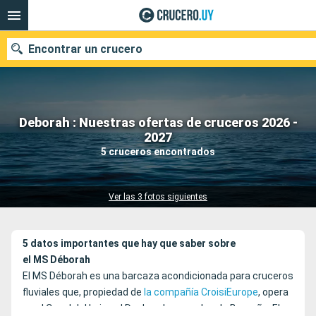
Encontrar un crucero
Deborah : Nuestras ofertas de cruceros 2026 -
Nuestros destinos
2027
5 cruceros encontrados
Fecha de salida
Puertos
Compañías
Ver las 3 fotos siguientes
Buscar
5 datos importantes que hay que saber sobre
el MS Déborah
El MS Déborah es una barcaza acondicionada para cruceros
fluviales que, propiedad de
la compañía CroisiEurope
, opera
en el Canal del Loira, el Doubs y los canales de Borgoña. El