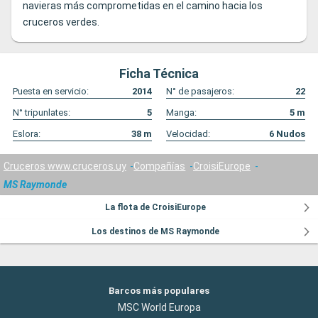
navieras más comprometidas en el camino hacia los
cruceros verdes.
Ficha Técnica
Puesta en servicio:
2014
N° de pasajeros:
22
N° tripunlates:
5
Manga:
5
m
Eslora:
38
m
Velocidad:
6
Nudos
Cruceros www.cruceros.uy
Compañías
CroisiEurope
MS Raymonde
La flota de CroisiEurope
Los destinos de MS Raymonde
Barcos más populares
MSC World Europa