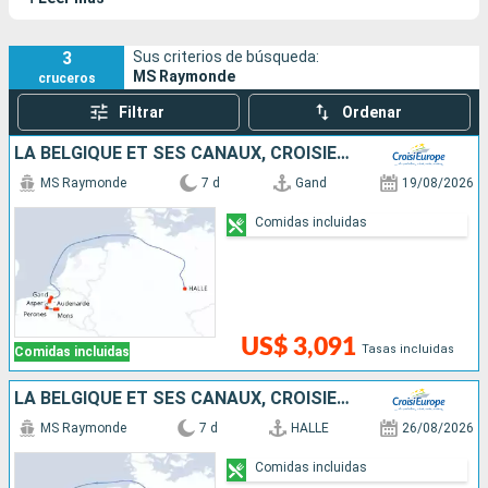
íntima e ideal para descubrir los tesoros de la tranquila y
generosa campiña francesa.
3
Sus criterios de búsqueda:
MS Raymonde
cruceros
Filtrar
Ordenar
LA BELGIQUE ET SES CANAUX, CROISIÈRE À LA RENCONTRE DE L'ART, DU PATRIMOINE ET DES SAVEURS (PORT-PORT)
MS Raymonde
7 d
Gand
19/08/2026
Comidas incluidas
US$ 3,091
Tasas incluidas
Comidas incluidas
LA BELGIQUE ET SES CANAUX, CROISIÈRE À LA RENCONTRE DE L'ART, DU PATRIMOINE ET DES SAVEURS (PORT/PORT)
MS Raymonde
7 d
HALLE
26/08/2026
Comidas incluidas