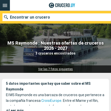
Encontrar un crucero
MS Raymonde : Nuestras ofertas de cruceros
Nuestros destinos
2026 - 2027
3 cruceros encontrados
Fecha de salida
Puertos
Compañías
Ver las 7 fotos siguientes
Buscar
5 datos importantes que hay que saber sobre el MS
Raymonde
El MS Raymonde es una barcaza de cruceros que pertenece a
la compañía francesa
CroisiEurope
. Entre el Marne y el Rin,
esta hermosa barcaza azul ofrece una forma de crucero muy
+
Leer más