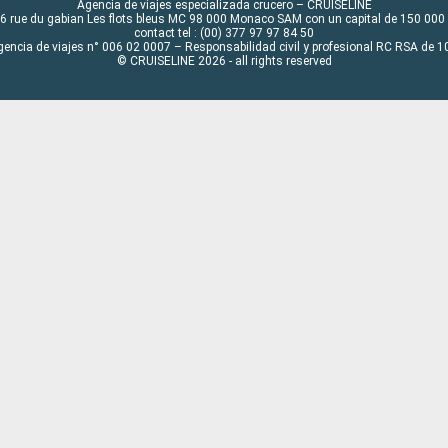
Agencia de viajes especializada crucero – CRUISELINE
6 rue du gabian Les flots bleus MC 98 000 Monaco SAM con un capital de 150 000
contact tel : (00) 377 97 97 84 50
gencia de viajes n° 006 02 0007 – Responsabilidad civil y profesional RC RSA de
© CRUISELINE 2026 - all rights reserved