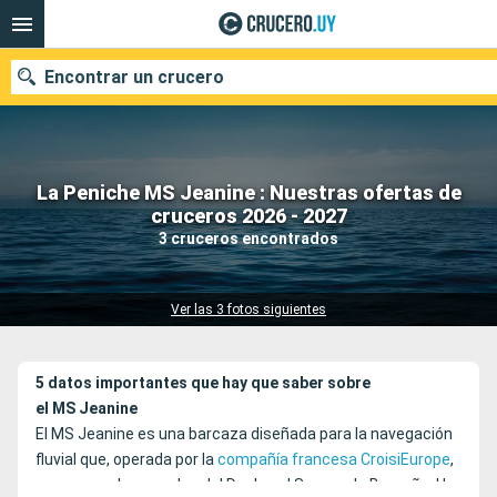
Encontrar un crucero
La Peniche MS Jeanine : Nuestras ofertas de
Nuestros destinos
cruceros 2026 - 2027
3 cruceros encontrados
Fecha de salida
Puertos
Compañías
Ver las 3 fotos siguientes
Buscar
5 datos importantes que hay que saber sobre
el MS Jeanine
El MS Jeanine es una barcaza diseñada para la navegación
fluvial que, operada por la
compañía francesa CroisiEurope
,
navega por los canales del Doubs, el Saona y la Borgoña. Un