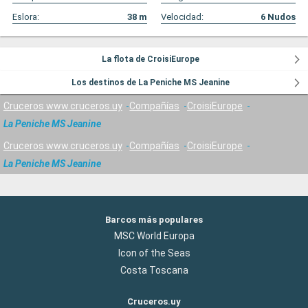
Eslora:
38
m
Velocidad:
6
Nudos
La flota de CroisiEurope
Los destinos de La Peniche MS Jeanine
Cruceros www.cruceros.uy
Compañías
CroisiEurope
La Peniche MS Jeanine
Cruceros www.cruceros.uy
Compañías
CroisiEurope
La Peniche MS Jeanine
Barcos más populares
MSC World Europa
Icon of the Seas
Costa Toscana
Cruceros.uy