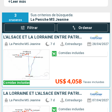
+
Leer más
encantador e íntimo crucero fluvial en el corazón de Francia.
3
Sus criterios de búsqueda:
La Peniche MS Jeanine
cruceros
Filtrar
Ordenar
L'ALSACE ET LA LORRAINE ENTRE PATRIMOINE ET SAVOIR-FAIRE, CROISIÈRE DE CHARME SUR LE CANAL DE LA MARNE AU RHIN (FORMULE PORT-PORT)
La Peniche MS Jeanine
7 d
Estrasburgo
28/04/2027
Comidas incluidas
US$ 4,058
Tasas incluidas
Comidas incluidas
LA LORRAINE ET L'ALSACE ENTRE PATRIMOINE ET SAVOIR-FAIRE, CROISIÈRE DE CHARME SUR LE CANAL DE LA MARNE AU RHIN (FORMULE PORT-PORT)
La Peniche MS Jeanine
7 d
Estrasburgo
07/04/2027
Comidas incluidas