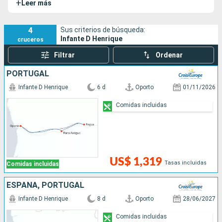
+
Leer más
4
Sus criterios de búsqueda:
Infante D Henrique
cruceros
Filtrar
Ordenar
PORTUGAL
Infante D Henrique
6 d
Oporto
01/11/2026
Comidas incluidas
US$ 1,319
Tasas incluidas
Comidas incluidas
ESPAÑA, PORTUGAL
Infante D Henrique
8 d
Oporto
28/06/2027
Comidas incluidas