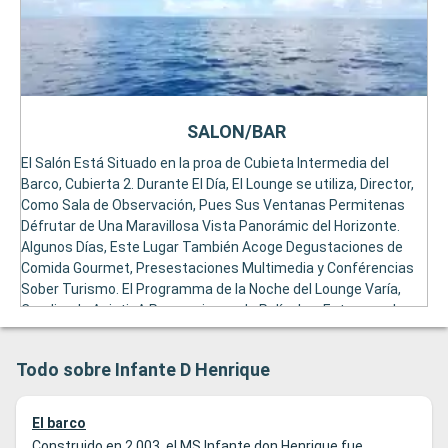
SALON/BAR
El Salón Está Situado en la proa de Cubieta Intermedia del
Barco, Cubierta 2. Durante El Día, El Lounge se utiliza, Director,
Como Sala de Observación, Pues Sus Ventanas Permitenas
Défrutar de Una Maravillosa Vista Panorámic del Horizonte.
Algunos Días, Este Lugar También Acoge Degustaciones de
Comida Gourmet, Presestaciones Multimedia y Conférencias
Sober Turismo. El Programma de la Noche del Lounge Varía,
Coudiendo Asistir A Proyecciones de Películas, Estecanculos
de Danza y Canto, Bailes Temficos, ... The Zona del Bar, Con Su
Mostrador de Teca, Está Situada en la parte delantera Del
Todo sobre Infante D Henrique
Lunge.
El barco
Construido en 2.003, el MS Infante don Henrique fue