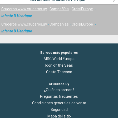
Los destinos de Infante D Henrique
Cruceros www.cruceros.uy
Compañías
CroisiEurope
Infante D Henrique
Cruceros www.cruceros.uy
Compañías
CroisiEurope
Infante D Henrique
Barcos más populares
MSC World Europa
Icon of the Seas
Costa Toscana
Cruceros.uy
¿Quiénes somos?
Preguntas frecuentes
Condiciones generales de venta
Seguridad
Mapa del sitio