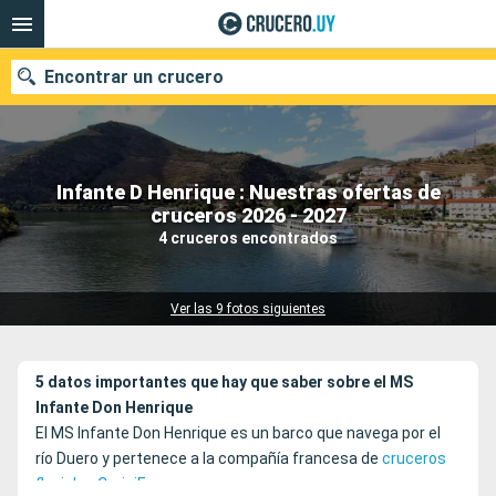
Encontrar un crucero
Infante D Henrique : Nuestras ofertas de
Nuestros destinos
cruceros 2026 - 2027
4 cruceros encontrados
Fecha de salida
Puertos
Compañías
Ver las 9 fotos siguientes
Buscar
5 datos importantes que hay que saber sobre el MS
Infante Don Henrique
El MS Infante Don Henrique es un barco que navega por el
río Duero y pertenece a la compañía francesa de
cruceros
fluviales CroisiEurope
.