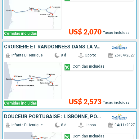
US$ 2,070
Tasas incluidas
Comidas incluidas
CROISIÈRE ET RANDONNÉES DANS LA VALLÉE DU DOURO, UNE NATURE PRÉSERVÉE
Infante D Henrique
8 d
Oporto
26/04/2027
Comidas incluidas
US$ 2,573
Tasas incluidas
Comidas incluidas
DOUCEUR PORTUGAISE : LISBONNE, PORTO & LA VALLÉE DU DOURO
Infante D Henrique
8 d
Lisboa
04/11/2027
Comidas incluidas