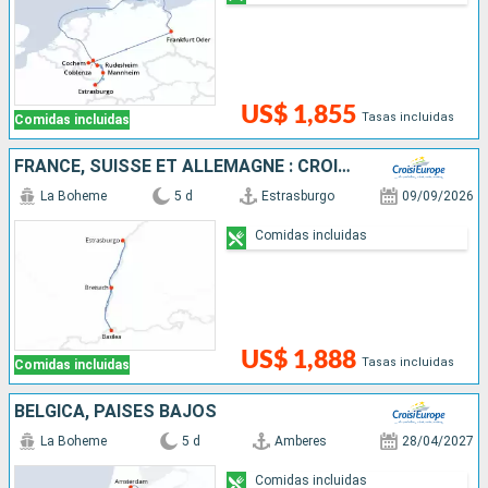
US$ 1,855
Tasas incluidas
Comidas incluidas
FRANCE, SUISSE ET ALLEMAGNE : CROISIÈRE SUR LE RHIN VERS LA RÉGION DES 3 PAYS ET VOYAGE À BORD DU TRAIN "GLACIER EXPRESS"
La Boheme
5 d
Estrasburgo
09/09/2026
Comidas incluidas
US$ 1,888
Tasas incluidas
Comidas incluidas
BÉLGICA, PAISES BAJOS
La Boheme
5 d
Amberes
28/04/2027
Comidas incluidas