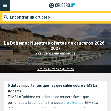
Encontrar un crucero
La Boheme : Nuestras ofertas de cruceros 2026 -
Nuestros destinos
2027
9 cruceros encontrados
Fecha de salida
Puertos
Compañías
Ver las 15 fotos siguientes
Buscar
5 datos importantes que hay que saber sobre el MS La
Bohème
El MS La Bohème es un barco de crucero fluvial que
pertenece a la compañía francesa
CroisiEurope
. El MS La
Bohème navega por el Rin y el Danubio con el fin fr ofrecer a