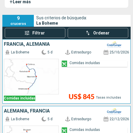
+
Leer más
sus pasajeros las joyas de esta región centroeuropea.
9
Sus criterios de búsqueda:
La Boheme
cruceros
Filtrar
Ordenar
FRANCIA, ALEMANIA
La Boheme
5 d
Estrasburgo
25/10/2026
Comidas incluidas
US$ 845
Tasas incluidas
Comidas incluidas
ALEMANIA, FRANCIA
La Boheme
5 d
Estrasburgo
22/12/2026
Comidas incluidas