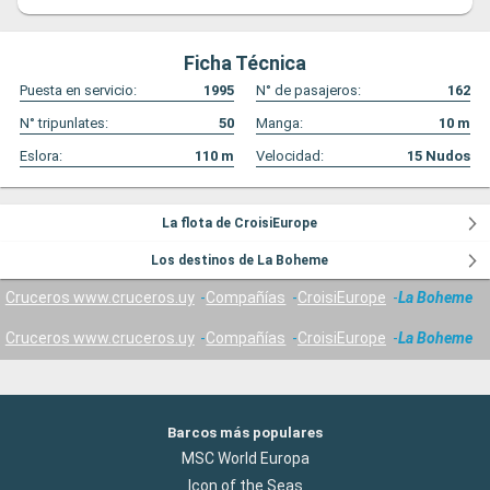
Ficha Técnica
Puesta en servicio:
1995
N° de pasajeros:
162
N° tripunlates:
50
Manga:
10
m
Eslora:
110
m
Velocidad:
15
Nudos
La flota de CroisiEurope
Los destinos de La Boheme
Cruceros www.cruceros.uy
Compañías
CroisiEurope
La Boheme
Cruceros www.cruceros.uy
Compañías
CroisiEurope
La Boheme
Barcos más populares
MSC World Europa
Icon of the Seas