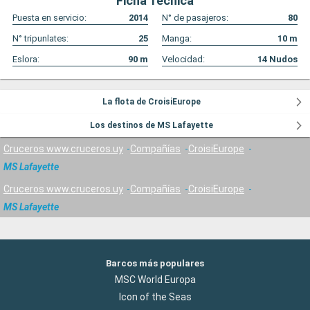
Ficha Técnica
Puesta en servicio:
2014
N° de pasajeros:
80
N° tripunlates:
25
Manga:
10
m
Eslora:
90
m
Velocidad:
14
Nudos
La flota de CroisiEurope
Los destinos de MS Lafayette
Cruceros www.cruceros.uy
Compañías
CroisiEurope
MS Lafayette
Cruceros www.cruceros.uy
Compañías
CroisiEurope
MS Lafayette
Barcos más populares
MSC World Europa
Icon of the Seas