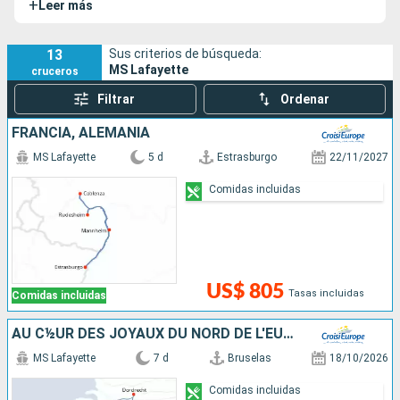
+
Leer más
CroisiEurope
. Aunque el ilustre marqués cruzó el Atlántico,
este barco navega por las aguas del Rin y sus afluentes.
13
Sus criterios de búsqueda:
MS Lafayette
cruceros
Filtrar
Ordenar
FRANCIA, ALEMANIA
MS Lafayette
5 d
Estrasburgo
22/11/2027
Comidas incluidas
US$ 805
Tasas incluidas
Comidas incluidas
AU C½UR DES JOYAUX DU NORD DE L'EUROPE, CROISIÈRE EXCLUSIVE
MS Lafayette
7 d
Bruselas
18/10/2026
Comidas incluidas