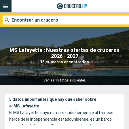
Encontrar un crucero
MS Lafayette : Nuestras ofertas de cruceros
Nuestros destinos
2026 - 2027
13 cruceros encontrados
Fecha de salida
Puertos
Compañías
Ver las 18 fotos siguientes
Buscar
5 datos importantes que hay que saber sobre
el MS Lafayette
El MS Lafayette, cuyo nombre rinde homenaje al famoso
héroe de la independencia estadounidense, es un barco
propiedad de la compañía de
cruceros fluviales