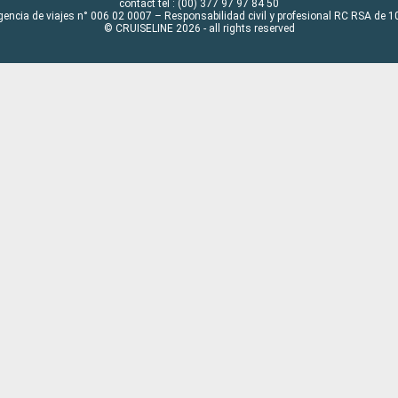
contact tel : (00) 377 97 97 84 50
gencia de viajes n° 006 02 0007 – Responsabilidad civil y profesional RC RSA de
© CRUISELINE 2026 - all rights reserved