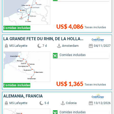
US$ 4,086
Tasas incluidas
Comidas incluidas
LA GRANDE FÊTE DU RHIN, DE LA HOLLANDE À LA VALLÉE DU RHIN ROMANTIQUE - CROISIÈRE CULTURELLE, GOURMANDE ET FESTIVE
MS Lafayette
7 d
Amsterdam
04/11/2027
Comidas incluidas
US$ 1,365
Tasas incluidas
Comidas incluidas
ALEMANIA, FRANCIA
MS Lafayette
5 d
Colonia
13/12/2026
Comidas incluidas